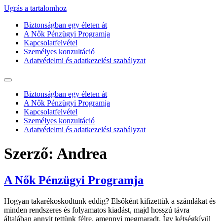
Ugrás a tartalomhoz
Biztonságban egy életen át
A Nők Pénzügyi Programja
Kapcsolatfelvétel
Személyes konzultáció
Adatvédelmi és adatkezelési szabályzat
Biztonságban egy életen át
A Nők Pénzügyi Programja
Kapcsolatfelvétel
Személyes konzultáció
Adatvédelmi és adatkezelési szabályzat
Szerző:
Andrea
A Nők Pénzügyi Programja
Hogyan takarékoskodtunk eddig? Elsőként kifizettük a számlákat és
minden rendszeres és folyamatos kiadást, majd hosszú távra
általában annyit tettünk félre, amennyi megmaradt. Így kétségkívül