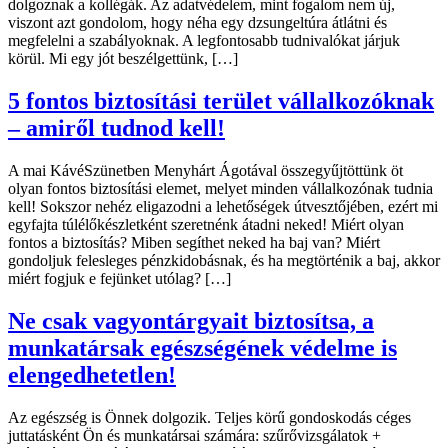
dolgoznak a kollégák. Az adatvédelem, mint fogalom nem új,
viszont azt gondolom, hogy néha egy dzsungeltúra átlátni és
megfelelni a szabályoknak. A legfontosabb tudnivalókat járjuk
körül. Mi egy jót beszélgettünk, […]
5 fontos biztosítási terület vállalkozóknak
– amiről tudnod kell!
A mai KávéSzünetben Menyhárt Ágotával összegyűjtöttünk öt
olyan fontos biztosítási elemet, melyet minden vállalkozónak tudnia
kell! Sokszor nehéz eligazodni a lehetőségek útvesztőjében, ezért mi
egyfajta túlélőkészletként szeretnénk átadni neked! Miért olyan
fontos a biztosítás? Miben segíthet neked ha baj van? Miért
gondoljuk felesleges pénzkidobásnak, és ha megtörténik a baj, akkor
miért fogjuk e fejünket utólag? […]
Ne csak vagyontárgyait biztosítsa, a
munkatársak egészségének védelme is
elengedhetetlen!
Az egészség is Önnek dolgozik. Teljes körű gondoskodás céges
juttatásként Ön és munkatársai számára: szűrővizsgálatok +