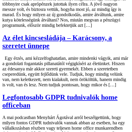
többnyire csak aprópénzek jutottak ilyen célra. A jövő nagyon
messze volt, és biztosra vettük, hogyha most jó, az mindig így is
marad. És hogy milyen az új gondolkodás, amire átváltunk, amire
kutya kötelességünk átváltani? Nos, miután megvan a pénzügyi
programunk, először mindig befektetjük azt […]
Az élet kincsesládája – Karácsony, a
szeretet ünnepe
Egy érzés, ami kézzelfoghatatlan, amire mindenki vágyik, ami már
a gondolati fogantatás pillanatától végigkíséri az életünket. Hiszen
az édesanya már akkor szereti gyermekét. Ebben a szeretetben
cseperedünk, együtt fejlődünk vele. Tudjuk, hogy mindig velünk
van, nem keletkezett, nem kialakult, nem örököltük, hanem mindig
is volt, van és lesz. Nem tudjuk pontosan, hogy mikor és […]
Legfontosabb GDPR tudnivalók home
officeban
A mai podcastban Menyhárt Ágotával arról beszélgettünk, hogy
milyen fontos GDPR tudnivalók vannak abban az esetben, ha egy
vállalkozásban részben vagy teljesen home office munkarendben