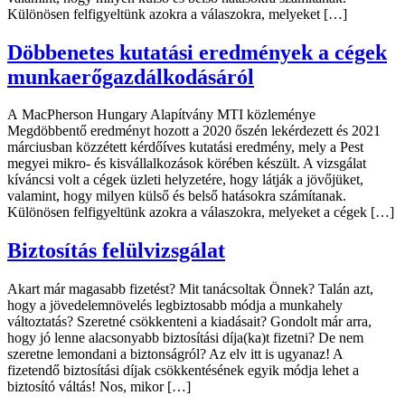
Különösen felfigyeltünk azokra a válaszokra, melyeket […]
Döbbenetes kutatási eredmények a cégek
munkaerőgazdálkodásáról
A MacPherson Hungary Alapítvány MTI közleménye
Megdöbbentő eredményt hozott a 2020 őszén lekérdezett és 2021
márciusban közzétett kérdőíves kutatási eredmény, mely a Pest
megyei mikro- és kisvállalkozások körében készült. A vizsgálat
kíváncsi volt a cégek üzleti helyzetére, hogy látják a jövőjüket,
valamint, hogy milyen külső és belső hatásokra számítanak.
Különösen felfigyeltünk azokra a válaszokra, melyeket a cégek […]
Biztosítás felülvizsgálat
Akart már magasabb fizetést? Mit tanácsoltak Önnek? Talán azt,
hogy a jövedelemnövelés legbiztosabb módja a munkahely
változtatás? Szeretné csökkenteni a kiadásait? Gondolt már arra,
hogy jó lenne alacsonyabb biztosítási díja(ka)t fizetni? De nem
szeretne lemondani a biztonságról? Az elv itt is ugyanaz! A
fizetendő biztosítási díjak csökkentésének egyik módja lehet a
biztosító váltás! Nos, mikor […]