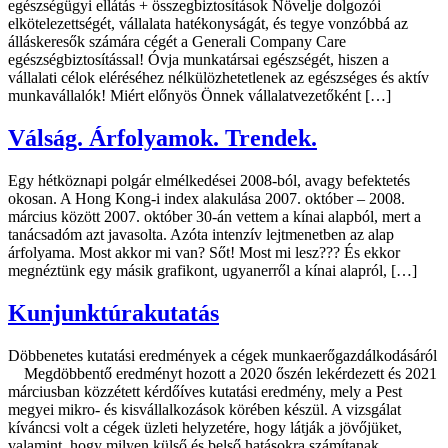
egészségügyi ellátás + összegbiztosítások Növelje dolgozói
elkötelezettségét, vállalata hatékonyságát, és tegye vonzóbbá az
álláskeresők számára cégét a Generali Company Care
egészségbiztosítással! Óvja munkatársai egészségét, hiszen a
vállalati célok eléréséhez nélkülözhetetlenek az egészséges és aktív
munkavállalók! Miért előnyös Önnek vállalatvezetőként […]
Válság. Árfolyamok. Trendek.
Egy hétköznapi polgár elmélkedései 2008-ból, avagy befektetés
okosan. A Hong Kong-i index alakulása 2007. október – 2008.
március között 2007. október 30-án vettem a kínai alapból, mert a
tanácsadóm azt javasolta. Azóta intenzív lejtmenetben az alap
árfolyama. Most akkor mi van? Sőt! Most mi lesz??? És ekkor
megnéztünk egy másik grafikont, ugyanerről a kínai alapról, […]
Kunjunktúrakutatás
Döbbenetes kutatási eredmények a cégek munkaerőgazdálkodásáról
Megdöbbentő eredményt hozott a 2020 őszén lekérdezett és 2021
márciusban közzétett kérdőíves kutatási eredmény, mely a Pest
megyei mikro- és kisvállalkozások körében készül. A vizsgálat
kíváncsi volt a cégek üzleti helyzetére, hogy látják a jövőjüket,
valamint, hogy milyen külső és belső hatásokra számítanak.