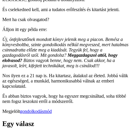
És cselekedned kell, ami a tudatos erőfeszítés és kitartást jelenti.
Mert ha csak olvasgatod?
Álljon itt egy példa erre:
Új, önfejlesztőnek mondott könyv jelenik meg a piacon. Bemész a
könyvesboltba, szinte gondolkodás nélkül megveszed, mert hatalmas
csinnadratta előzte meg a kiadását. Tegyük fel, hogy a
gazdagodásról szól. Mit gondolsz?
Meggazdagszol attól, hogy
elolvasod?
Biztos vagyok benne, hogy nem. Csak akkor, ha a
javasolt, leírt, kifejtett technikákat, meg is csinálod!!!
Nos ilyen ez a 21 nap is. Ha kitartasz, átalakul az életed. Jobbá válik
az egészséged, a munkád, harmonikusabbá válnak az emberi
kapcsolataid.
És abban biztos vagyok, hogy ha egyszer megcsináltad, soha többé
nem fogsz leszokni erről a módszerről.
Megjelölt
gondolkodásmód
Egy válasz