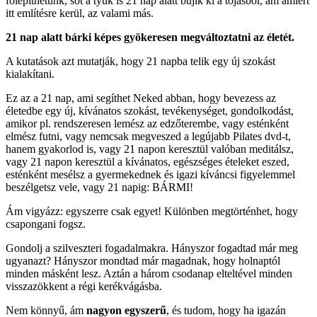
fölépíthetünk, sőt a tyúk is 21 nap alatt bújik ki a tojásból, ám amiért
itt említésre kerül, az valami más.
21 nap alatt bárki képes gyökeresen megváltoztatni az életét.
A kutatások azt mutatják, hogy 21 napba telik egy új szokást
kialakítani.
Ez az a 21 nap, ami segíthet Neked abban, hogy bevezess az
életedbe egy új, kívánatos szokást, tevékenységet, gondolkodást,
amikor pl. rendszeresen lemész az edzőterembe, vagy esténként
elmész futni, vagy nemcsak megveszed a legújabb Pilates dvd-t,
hanem gyakorlod is, vagy 21 napon keresztül valóban meditálsz,
vagy 21 napon keresztül a kívánatos, egészséges ételeket eszed,
esténként mesélsz a gyermekednek és igazi kíváncsi figyelemmel
beszélgetsz vele, vagy 21 napig: BÁRMI!
Ám vigyázz: egyszerre csak egyet! Különben megtörténhet, hogy
csapongani fogsz.
Gondolj a szilveszteri fogadalmakra. Hányszor fogadtad már meg
ugyanazt? Hányszor mondtad már magadnak, hogy holnaptól
minden másként lesz. Aztán a három csodanap elteltével minden
visszazökkent a régi kerékvágásba.
Nem könnyű, ám
nagyon egyszerű
, és tudom, hogy ha igazán