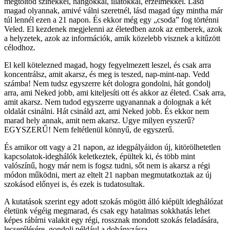
megtöltöd színekkel, hangokkal, illatokkal, érzelmekkel. Lásd
magad olyannak, amivé válni szeretnél, lásd magad úgy mintha már
túl lennél ezen a 21 napon. És ekkor még egy „csoda” fog történni
Veled. El kezdenek megjelenni az életedben azok az emberek, azok
a helyzetek, azok az információk, amik közelebb visznek a kitűzött
célodhoz.
El kell kötelezned magad, hogy fegyelmezett leszel, és csak arra
koncentrálsz, amit akarsz, és meg is teszed, nap-mint-nap. Vedd
számba! Nem tudsz egyszerre két dologra gondolni, hát gondolj
arra, ami Neked jobb, ami kiteljesíti ott és akkor az életed. Csak arra,
amit akarsz. Nem tudod egyszerre ugyanannak a dolognak a két
oldalát csinálni. Hát csináld azt, ami Neked jobb. És ekkor nem
marad hely annak, amit nem akarsz. Ugye milyen eyszerű?
EGYSZERŰ! Nem feltétlenül könnyű, de egyszerű.
És amikor ott vagy a 21 napon, az idegpályáidon új, kitörölhetetlen
kapcsolatok-ideghálók keletkeztek, épültek ki, és több mint
valószínű, hogy már nem is fogsz tudni, sőt nem is akarsz a régi
módon működni, mert az eltelt 21 napban megmutatkoztak az új
szokásod előnyei is, és ezek is tudatosultak.
A kutatások szerint egy adott szokás mögött álló kiépült ideghálózat
életünk végéig megmarad, és csak egy hatalmas sokkhatás lehet
képes rábírni valakit egy régi, rossznak mondott szokás feladására,
lecserélésére, gondolj például a dohányzásra.