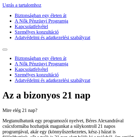
Ugrás a tartalomhoz
Biztonságban egy életen át
A Nők Pénzügyi Programja
Kapcsolatfelvétel
Személyes konzultáció
Adatvédelmi és adatkezelési szabályzat
Biztonságban egy életen át
A Nők Pénzügyi Programja
Kapcsolatfelvétel
Személyes konzultáció
Adatvédelmi és adatkezelési szabályzat
Az a bizonyos 21 nap
Mire elég 21 nap?
Megtanulhatunk egy programozói nyelvet, Béres Alexandrával
csúcsformába hozhatjuk magunkat a súlykontroll 21 napos
programjával, akár egy (könnyűszerkezetes, kész-) házat is