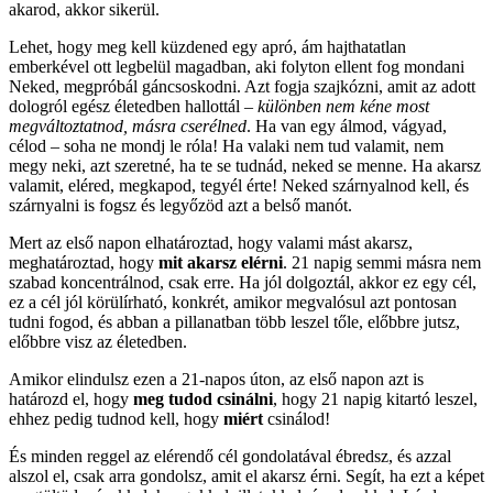
akarod, akkor sikerül.
Lehet, hogy meg kell küzdened egy apró, ám hajthatatlan
emberkével ott legbelül magadban, aki folyton ellent fog mondani
Neked, megpróbál gáncsoskodni. Azt fogja szajkózni, amit az adott
dologról egész életedben hallottál –
különben nem kéne most
megváltoztatnod, másra cserélned
. Ha van egy álmod, vágyad,
célod – soha ne mondj le róla! Ha valaki nem tud valamit, nem
megy neki, azt szeretné, ha te se tudnád, neked se menne. Ha akarsz
valamit, eléred, megkapod, tegyél érte! Neked szárnyalnod kell, és
szárnyalni is fogsz és legyőzöd azt a belső manót.
Mert az első napon elhatároztad, hogy valami mást akarsz,
meghatároztad, hogy
mit akarsz elérni
. 21 napig semmi másra nem
szabad koncentrálnod, csak erre. Ha jól dolgoztál, akkor ez egy cél,
ez a cél jól körülírható, konkrét, amikor megvalósul azt pontosan
tudni fogod, és abban a pillanatban több leszel tőle, előbbre jutsz,
előbbre visz az életedben.
Amikor elindulsz ezen a 21-napos úton, az első napon azt is
határozd el, hogy
meg tudod csinálni
, hogy 21 napig kitartó leszel,
ehhez pedig tudnod kell, hogy
miért
csinálod!
És minden reggel az elérendő cél gondolatával ébredsz, és azzal
alszol el, csak arra gondolsz, amit el akarsz érni. Segít, ha ezt a képet