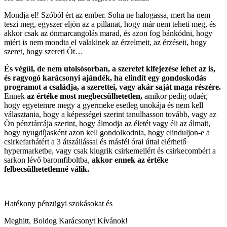
Mondja el! Szóból ért az ember. Soha ne halogassa, mert ha nem
teszi meg, egyszer eljön az a pillanat, hogy már nem teheti meg, és
akkor csak az önmarcangolás marad, és azon fog bánkódni, hogy
miért is nem mondta el valakinek az érzelmeit, az érzéseit, hogy
szeret, hogy szereti Őt…
És végül, de nem utolsósorban, a szeretet kifejezése lehet az is,
és ragyogó karácsonyi ajándék, ha elindít egy gondoskodás
programot a családja, a szerettei, vagy akár saját maga részére.
Ennek
az értéke most megbecsülhetetlen,
amikor pedig odaér,
hogy egyetemre megy a gyermeke esetleg unokája és nem kell
választania, hogy a képességei szerint tanulhasson tovább, vagy az
Ön pénztárcája szerint, hogy álmodja az életét vagy éli az álmait,
hogy nyugdíjasként azon kell gondolkodnia, hogy elinduljon-e a
csirkefarhátért a 3 átszállással és másfél órai úttal elérhető
hypermarketbe, vagy csak kiugrik csirkemellért és csirkecombért a
sarkon lévő baromfiboltba,
akkor ennek az értéke
felbecsülhetetlenné válik.
Hatékony pénzügyi szokásokat és
Meghitt, Boldog Karácsonyt Kívánok!