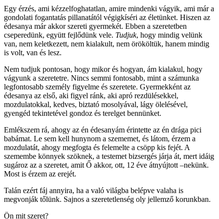
Egy érzés, ami kézzelfoghatatlan, amire mindenki vágyik, ami már a
gondolati fogantatás pillanatától végigkíséri az életünket. Hiszen az
édesanya már akkor szereti gyermekét. Ebben a szeretetben
cseperedünk, együtt fejlődünk vele.
Tudjuk
, hogy mindig velünk
van, nem keletkezett, nem kialakult, nem örököltük, hanem mindig
is volt, van és lesz.
Nem tudjuk pontosan, hogy mikor és hogyan, ám kialakul, hogy
vágyunk a szeretetre. Nincs semmi fontosabb, mint a számunka
legfontosabb személy figyelme és szeretete. Gyermekként az
édesanya az első, aki figyel ránk, aki apró rezdülésekkel,
mozdulatokkal, kedves, biztató mosolyával, lágy ölelésével,
gyengéd tekintetével gondoz és terelget bennünket.
Emlékszem rá, ahogy az én édesanyám érintette az én drága pici
babámat. Le sem kell hunynom a szememet, és látom, érzem a
mozdulatát, ahogy megfogta és felemelte a csöpp kis fejét. A
szemembe könnyek szöknek, a testemet bizsergés járja át, mert idáig
sugároz az a szeretet, amit Ő akkor, ott, 12 éve átnyújtott –nekünk.
Most is érzem az erejét.
Talán ezért fáj annyira, ha a való világba belépve valaha is
megvonják tőlünk. Sajnos a szeretetlenség oly jellemző korunkban.
Ön mit szeret?