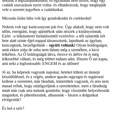
nekünk a legszimpatikusabb, és egyáltalán nem biztos, hogy egy
családi szavazáson nyert volna- és elhatározzuk, hogy meglepjük
vele a szeretet jegyében a családunkat.
Micsoda óriási hiba volt így gondolkodni és cselekedni!
Nekem volt egy karácsonyom pár éve. Úgy alakult, hogy nem volt
időm, energiám, hogy ajándékok után nézzek a kislányomnak.
Ezért -a lelkiismeret furdalásomtól vezérelve- a téli szünetük két
hete alatt szinte éjjel-nappal társasoztunk, lapultunk az ágyban,
kuncogtunk, beszélgettünk –
együtt voltunk!
Olyan boldogságot,
amit ekkor soha de soha nem láttam még a szemében, a kicsi
lelkében. Az Ő boldogságát látva, érezve és átélve én is még
lelkesebbé váltam, és még többet tudtam adni. Hiszen Ő azt kapta,
ami neki a legfontosabb: ENGEM és az időmet!
Jó az, ha képesek vagyunk napokat, heteket tölteni az ünnepi
készülődéssel, és a végén, amikor igazán ragyogni és sugározni
kellene a szeretetet, már fáradtak, kimerültek vagyunk, és arra nem
marad erőnk, hogy odafigyeljünk a szeretteinkre, mert a fáradtság
miatt már csak arra tudunk gondolni, hogy vízszintbe helyezhessük
magunkat, és pihenhessünk, alhassunk – hiszen a dolgunkat
elvégeztük?
És hol a szív?