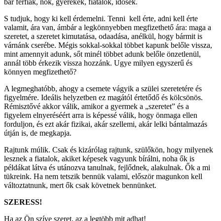
bár férfiak, nők, gyerekek, fiatalok, idősek.
S tudjuk, hogy ki kell érdemelni. Tenni kell érte, adni kell érte
valamit, ára van, ámbár a legkönnyebben megfizethető ára: maga a
szeretet, a szeretet kimutatása, odaadása, anélkül, hogy bármit is
várnánk cserébe. Mégis sokkal-sokkal többet kapunk belőle vissza,
mint amennyit adunk, sőt minél többet adunk belőle önzetlenül,
annál több érkezik vissza hozzánk. Ugye milyen egyszerű és
könnyen megfizethető?
A legmeghatóbb, ahogy a csemete vágyik a szülei szeretetére és
figyelmére. Ideális helyzetben ez magától értetődő és kölcsönös.
Rémisztővé akkor válik, amikor a gyermek a „szeretet” és a
figyelem elnyeréséért arra is képessé válik, hogy önmaga ellen
forduljon, és ezt akár fizikai, akár szellemi, akár lelki bántalmazás
útján is, de megkapja.
Rajtunk múlik. Csak és kizárólag rajtunk, szülőkön, hogy milyenek
lesznek a fiatalok, akiket képesek vagyunk bírálni, noha ők is
példákat látva és utánozva tanulnak, fejlődnek, alakulnak. Ők a mi
tükreink. Ha nem tetszik bennük valami, először magunkon kell
változtatnunk, mert ők csak követnek bennünket.
SZERESS!
Ha az Ön szíve szeret, az a legtöbb mit adhat!