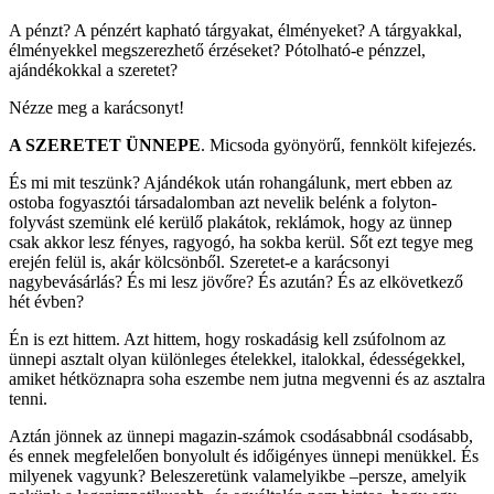
A pénzt? A pénzért kapható tárgyakat, élményeket? A tárgyakkal,
élményekkel megszerezhető érzéseket? Pótolható-e pénzzel,
ajándékokkal a szeretet?
Nézze meg a karácsonyt!
A SZERETET ÜNNEPE
. Micsoda gyönyörű, fennkölt kifejezés.
És mi mit teszünk? Ajándékok után rohangálunk, mert ebben az
ostoba fogyasztói társadalomban azt nevelik belénk a folyton-
folyvást szemünk elé kerülő plakátok, reklámok, hogy az ünnep
csak akkor lesz fényes, ragyogó, ha sokba kerül. Sőt ezt tegye meg
erején felül is, akár kölcsönből. Szeretet-e a karácsonyi
nagybevásárlás? És mi lesz jövőre? És azután? És az elkövetkező
hét évben?
Én is ezt hittem. Azt hittem, hogy roskadásig kell zsúfolnom az
ünnepi asztalt olyan különleges ételekkel, italokkal, édességekkel,
amiket hétköznapra soha eszembe nem jutna megvenni és az asztalra
tenni.
Aztán jönnek az ünnepi magazin-számok csodásabbnál csodásabb,
és ennek megfelelően bonyolult és időigényes ünnepi menükkel. És
milyenek vagyunk? Beleszeretünk valamelyikbe –persze, amelyik