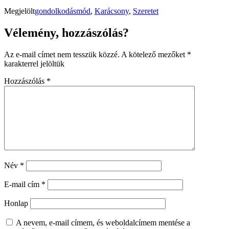
Megjelölt
gondolkodásmód
,
Karácsony
,
Szeretet
Vélemény, hozzászólás?
Az e-mail címet nem tesszük közzé.
A kötelező mezőket
*
karakterrel jelöltük
Hozzászólás
*
Név
*
E-mail cím
*
Honlap
A nevem, e-mail címem, és weboldalcímem mentése a