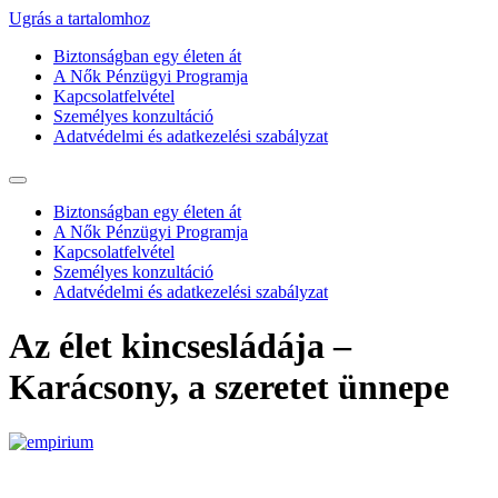
Ugrás a tartalomhoz
Biztonságban egy életen át
A Nők Pénzügyi Programja
Kapcsolatfelvétel
Személyes konzultáció
Adatvédelmi és adatkezelési szabályzat
Biztonságban egy életen át
A Nők Pénzügyi Programja
Kapcsolatfelvétel
Személyes konzultáció
Adatvédelmi és adatkezelési szabályzat
Az élet kincsesládája –
Karácsony, a szeretet ünnepe