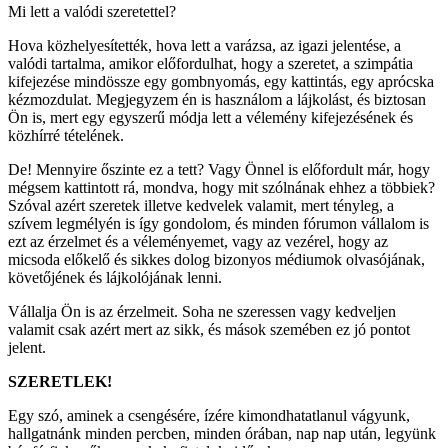
Mi lett a valódi szeretettel?
Hova közhelyesítették, hova lett a varázsa, az igazi jelentése, a
valódi tartalma, amikor előfordulhat, hogy a szeretet, a szimpátia
kifejezése mindössze egy gombnyomás, egy kattintás, egy aprócska
kézmozdulat. Megjegyzem én is használom a lájkolást, és biztosan
Ön is, mert egy egyszerű módja lett a vélemény kifejezésének és
közhírré tételének.
De! Mennyire őszinte ez a tett? Vagy Önnel is előfordult már, hogy
mégsem kattintott rá, mondva, hogy mit szólnának ehhez a többiek?
Szóval azért szeretek illetve kedvelek valamit, mert tényleg, a
szívem legmélyén is így gondolom, és minden fórumon vállalom is
ezt az érzelmet és a véleményemet, vagy az vezérel, hogy az
micsoda előkelő és sikkes dolog bizonyos médiumok olvasójának,
követőjének és lájkolójának lenni.
Vállalja Ön is az érzelmeit. Soha ne szeressen vagy kedveljen
valamit csak azért mert az sikk, és mások szemében ez jó pontot
jelent.
SZERETLEK!
Egy szó, aminek a csengésére, ízére kimondhatatlanul vágyunk,
hallgatnánk minden percben, minden órában, nap nap után, legyünk