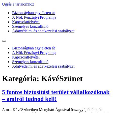
Ugrás a tartalomhoz
Biztonságban egy életen át
A Nők Pénzügyi Programja
Kapcsolatfelvétel
Személyes konzultáció
Adatvédelmi és adatkezelési szabályzat
Biztonságban egy életen át
A Nők Pénzügyi Programja
Kapcsolatfelvétel
Személyes konzultáció
Adatvédelmi és adatkezelési szabályzat
Kategória:
KávéSzünet
5 fontos biztosítási terület vállalkozóknak
– amiről tudnod kell!
A mai KávéSzünetben Menyhárt Ágotával összegyűjtöttünk öt