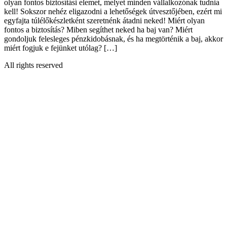
olyan fontos biztosítási elemet, melyet minden vállalkozónak tudnia
kell! Sokszor nehéz eligazodni a lehetőségek útvesztőjében, ezért mi
egyfajta túlélőkészletként szeretnénk átadni neked! Miért olyan
fontos a biztosítás? Miben segíthet neked ha baj van? Miért
gondoljuk felesleges pénzkidobásnak, és ha megtörténik a baj, akkor
miért fogjuk e fejünket utólag? […]
All rights reserved