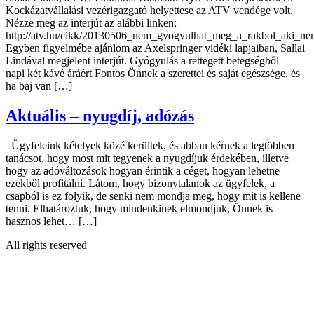
Kockázatvállalási vezérigazgató helyettese az ATV vendége volt.
Nézze meg az interjút az alábbi linken:
http://atv.hu/cikk/20130506_nem_gyogyulhat_meg_a_rakbol_aki_nem
Egyben figyelmébe ajánlom az Axelspringer vidéki lapjaiban, Sallai
Lindával megjelent interjút. Gyógyulás a rettegett betegségből –
napi két kávé áráért Fontos Önnek a szerettei és saját egészsége, és
ha baj van […]
Aktuális – nyugdíj, adózás
Ügyfeleink kételyek közé kerültek, és abban kérnek a legtöbben
tanácsot, hogy most mit tegyenek a nyugdíjuk érdekében, illetve
hogy az adóváltozások hogyan érintik a céget, hogyan lehetne
ezekből profitálni. Látom, hogy bizonytalanok az ügyfelek, a
csapból is ez folyik, de senki nem mondja meg, hogy mit is kellene
tenni. Elhatároztuk, hogy mindenkinek elmondjuk, Önnek is
hasznos lehet… […]
All rights reserved