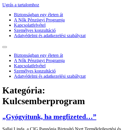
Ugrás a tartalomhoz
Biztonságban egy életen át
A Nők Pénzügyi Programja
Kapcsolatfelvétel
Személyes konzultáció
Adatvédelmi és adatkezelési szabályzat
Biztonságban egy életen át
A Nők Pénzügyi Programja
Kapcsolatfelvétel
Személyes konzultáció
Adatvédelmi és adatkezelési szabályzat
Kategória:
Kulcsemberprogram
„Gyógyítunk, ha megfizeted…”
Sallai Linda, a CIG Pannónia Biztosító Nyrt Termékfejlesztési és