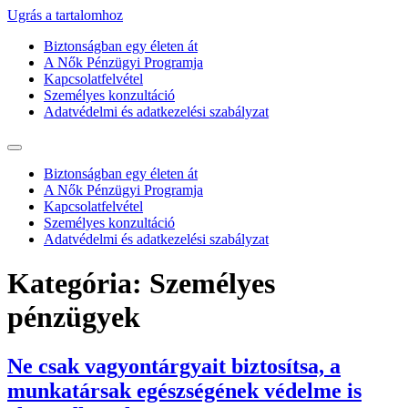
Ugrás a tartalomhoz
Biztonságban egy életen át
A Nők Pénzügyi Programja
Kapcsolatfelvétel
Személyes konzultáció
Adatvédelmi és adatkezelési szabályzat
Biztonságban egy életen át
A Nők Pénzügyi Programja
Kapcsolatfelvétel
Személyes konzultáció
Adatvédelmi és adatkezelési szabályzat
Kategória:
Személyes
pénzügyek
Ne csak vagyontárgyait biztosítsa, a
munkatársak egészségének védelme is