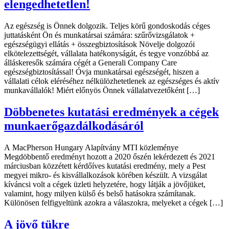
elengedhetetlen!
Az egészség is Önnek dolgozik. Teljes körű gondoskodás céges
juttatásként Ön és munkatársai számára: szűrővizsgálatok +
egészségügyi ellátás + összegbiztosítások Növelje dolgozói
elkötelezettségét, vállalata hatékonyságát, és tegye vonzóbbá az
álláskeresők számára cégét a Generali Company Care
egészségbiztosítással! Óvja munkatársai egészségét, hiszen a
vállalati célok eléréséhez nélkülözhetetlenek az egészséges és aktív
munkavállalók! Miért előnyös Önnek vállalatvezetőként […]
Döbbenetes kutatási eredmények a cégek
munkaerőgazdálkodásáról
A MacPherson Hungary Alapítvány MTI közleménye
Megdöbbentő eredményt hozott a 2020 őszén lekérdezett és 2021
márciusban közzétett kérdőíves kutatási eredmény, mely a Pest
megyei mikro- és kisvállalkozások körében készült. A vizsgálat
kíváncsi volt a cégek üzleti helyzetére, hogy látják a jövőjüket,
valamint, hogy milyen külső és belső hatásokra számítanak.
Különösen felfigyeltünk azokra a válaszokra, melyeket a cégek […]
A jövő tükre