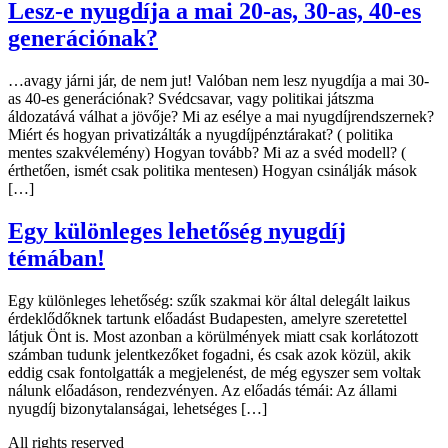
Lesz-e nyugdíja a mai 20-as, 30-as, 40-es
generációnak?
…avagy járni jár, de nem jut! Valóban nem lesz nyugdíja a mai 30-
as 40-es generációnak? Svédcsavar, vagy politikai játszma
áldozatává válhat a jövője? Mi az esélye a mai nyugdíjrendszernek?
Miért és hogyan privatizálták a nyugdíjpénztárakat? ( politika
mentes szakvélemény) Hogyan tovább? Mi az a svéd modell? (
érthetően, ismét csak politika mentesen) Hogyan csinálják mások
[…]
Egy különleges lehetőség nyugdíj
témában!
Egy különleges lehetőség: szűk szakmai kör által delegált laikus
érdeklődőknek tartunk előadást Budapesten, amelyre szeretettel
látjuk Önt is. Most azonban a körülmények miatt csak korlátozott
számban tudunk jelentkezőket fogadni, és csak azok közül, akik
eddig csak fontolgatták a megjelenést, de még egyszer sem voltak
nálunk előadáson, rendezvényen. Az előadás témái: Az állami
nyugdíj bizonytalanságai, lehetséges […]
All rights reserved