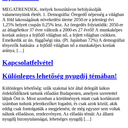
MEGATRENDEK, melyek hosszútávon befolyásolják
valamennyiünk életét. 1. Demográfia: Öregedő népesség a világban
A föld lakosságának növekedési üteme 2050-re a jelenlegi évi
1,25% helyett csupán 0,25% lesz. Az öregedés folytatódik: 2050-re
az átlagéletkor 37 évre változik a 2000-es 27 évről! A munkaképes
korúak aránya a fejlődő világban nő, a fejlett világban csökken.
Emelkedik az ún. függőségi ráta. (Pl. Japánban 72%) A demográfiai
tényezők hatására a fejlődő világban nő a munkaképes korúak
aránya, […]
Kapcsolatfelvétel
Különleges lehetőség nyugdíj témában!
Különleges lehetőség: szűk szakmai kör által delegált laikus
érdeklődőknek tartunk előadást Budapesten, amelyen szeretettel
látjuk Önt is. Most azonban a körülmények miatt csak korlátozott
számban tudunk jelentkezőket fogadni, és csak azok közül, akik
eddig csak fontolgatták a megjelenést, de még egyszer sem voltak
nálunk előadáson, rendezvényen. Az előadás témái: Az állami
nyugdíj bizonytalanságai, lehetséges nyugdíj […]