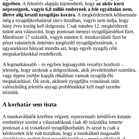
ügyében
. A felmérés alapján kijelenthetõ, hogy
az aktív korú
népességnek, vagyis 6,8 millió embernek a fele egyáltalán nem,
illetve alig készül nyugdíjas korára
. A megkérdezettek kétharmada
még a nyugdíjkorhatárral sincs tisztában, vagyis nem tudja, hogy
hány éves koráig kell dolgoznia. Csak minden 12. megkérdezett
tudott arra válaszolni, hogy pontosan mennyi nyugdíjjárulékot fizet.
Mindössze 17 százalék, vagyis minden 6. munkavállaló fizet be
pénzt valamelyik önkéntes kiegészítõ nyugdíjpénztárnak, s
ugyanekkora hányad mondta azt, hogy egyéb nyugdíj célú
megtakarításokkal rendelkezik.
A legmarkánsabb – és egyben legnagyobb veszélyt hordozó –
jelenség, hogy azoknak a dolgozóknak, akik jövedelmüket számlára,
vagy éppen zsebbe kapják ritkábban vannak nyugdíjcélú
megtakarításai. Ők azok, akiknek nyugdíjba vonulásuk után
valószínűleg jelentős anyagi problémákkal kell majd szembe
nézniük.
A korhatár sem tiszta
A munkavállalók körében végzett, reprezentatív kérdőíves kutatás
eredménye szerint a válaszadóknak csak 40 százaléka ismerte
pontosan a rá vonatkozó nyugdíjkorhatárt, és azzal is csak a
kérdezettek fele volt tisztában, hogy a munkáltató magasabb
járulékkulcs mellett fizet nyugdíjjárulékot a munkavállalónál. A