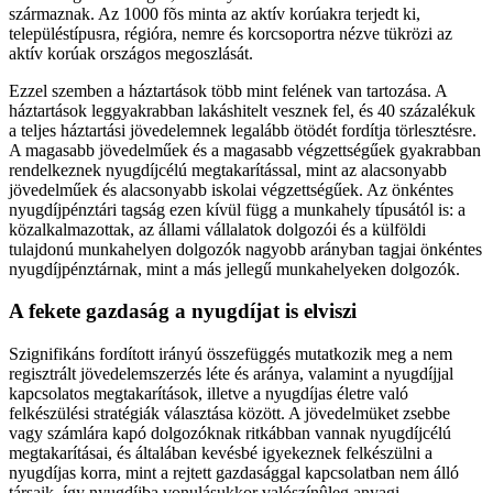
származnak. Az 1000 fõs minta az aktív korúakra terjedt ki,
településtípusra, régióra, nemre és korcsoportra nézve tükrözi az
aktív korúak országos megoszlását.
Ezzel szemben a háztartások több mint felének van tartozása. A
háztartások leggyakrabban lakáshitelt vesznek fel, és 40 százalékuk
a teljes háztartási jövedelemnek legalább ötödét fordítja törlesztésre.
A magasabb jövedelműek és a magasabb végzettségűek gyakrabban
rendelkeznek nyugdíjcélú megtakarítással, mint az alacsonyabb
jövedelműek és alacsonyabb iskolai végzettségűek. Az önkéntes
nyugdíjpénztári tagság ezen kívül függ a munkahely típusától is: a
közalkalmazottak, az állami vállalatok dolgozói és a külföldi
tulajdonú munkahelyen dolgozók nagyobb arányban tagjai önkéntes
nyugdíjpénztárnak, mint a más jellegű munkahelyeken dolgozók.
A fekete gazdaság a nyugdíjat is elviszi
Szignifikáns fordított irányú összefüggés mutatkozik meg a nem
regisztrált jövedelemszerzés léte és aránya, valamint a nyugdíjjal
kapcsolatos megtakarítások, illetve a nyugdíjas életre való
felkészülési stratégiák választása között. A jövedelmüket zsebbe
vagy számlára kapó dolgozóknak ritkábban vannak nyugdíjcélú
megtakarításai, és általában kevésbé igyekeznek felkészülni a
nyugdíjas korra, mint a rejtett gazdasággal kapcsolatban nem álló
társaik, így nyugdíjba vonulásukkor valószínûleg anyagi