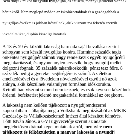
Nem tudjuk mikor megyünk nyugdíjba, és azt sem, mennyi járulékot vonnak
bérünkből. Nem meglepő módon az iskolázottabbak és a gazdagabbak a
nyugdíjas éveikre is jobban készülnek, akik viszont ma feketén szerzik
jövedelmüket, duplán kiszolgáltatottak.
A 18 és 59 év közötti lakosság harmada saját bevallása szerint
sehogyan sem készül nyugdíjas korára. Harminc százalék tagja
önkéntes nyugdíjpénztárnak vagy rendelkezik egyéb nyugdíjcélú
megtakarítással, és ugyanennyien tervezik, hogy nyugdíj mellett
dolgozni fognak. 35 százalék takarékoskodik, pénzt tesz félre, 8
százalék pedig a gyerekei segítségére is számít. Az életkor
emelkedésével és a jövedelem növekedésével együtt nő azok
aránya, akik készülnek valamilyen formában időskorukra.
Kétmillióan viszont semmit nem tesznek, és csak kevesen készülnek
érdemi, befektetést jelentő megtakarítási formákkal az öregkorra.
A lakosság nem kellően tájékozott a nyugdíjrendszerrel
kapcsolatban – állapítja meg a Volksbank megbízásából az MKIK
Gazdaság- és Vállalkozáselemző Intézet által készített felmérés.
Tóth István János, a GVI ügyvezetője szerint az adatok
meglehetõsen drámai képet mutatnak arról, mennyire
nem
tájékozott és felkészületlen a magyar lakosság a nyugdíj