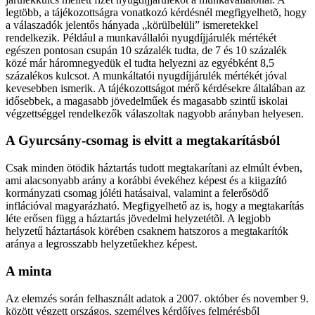
legtöbb, a tájékozottságra vonatkozó kérdésnél megfigyelhetõ, hogy
a válaszadók jelentős hányada „körülbelüli” ismeretekkel
rendelkezik. Például a munkavállalói nyugdíjjárulék mértékét
egészen pontosan csupán 10 százalék tudta, de 7 és 10 százalék
közé már háromnegyedük el tudta helyezni az egyébként 8,5
százalékos kulcsot. A munkáltatói nyugdíjjárulék mértékét jóval
kevesebben ismerik. A tájékozottságot mérő kérdésekre általában az
idősebbek, a magasabb jövedelműek és magasabb szintű iskolai
végzettséggel rendelkezők válaszoltak nagyobb arányban helyesen.
A Gyurcsány-csomag is elvitt a megtakarításból
Csak minden ötödik háztartás tudott megtakarítani az elmúlt évben,
ami alacsonyabb arány a korábbi évekéhez képest és a kiigazító
kormányzati csomag jóléti hatásaival, valamint a felerősödő
inflációval magyarázható. Megfigyelhető az is, hogy a megtakarítás
léte erősen függ a háztartás jövedelmi helyzetétõl. A legjobb
helyzetű háztartások körében csaknem hatszoros a megtakarítók
aránya a legrosszabb helyzetűekhez képest.
A minta
Az elemzés során felhasznált adatok a 2007. október és november 9.
között végzett országos, személyes kérdőíves felmérésből