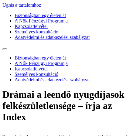
Ugrás a tartalomhoz
Biztonságban egy életen át
A Nők Pénzügyi Programja
Kapcsolatfelvétel
Személyes konzultáció
Adatvédelmi és adatkezelési szabályzat
Biztonságban egy életen át
A Nők Pénzügyi Programja
Kapcsolatfelvétel
Személyes konzultáció
Adatvédelmi és adatkezelési szabályzat
Drámai a leendő nyugdíjasok
felkészületlensége – írja az
Index