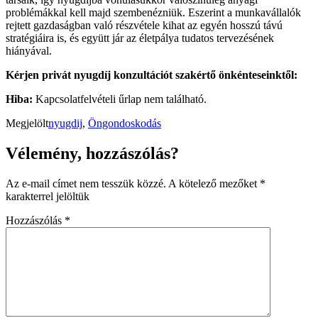
problémákkal kell majd szembenézniük. Eszerint a munkavállalók
rejtett gazdaságban való részvétele kihat az egyén hosszú távú
stratégiáira is, és együtt jár az életpálya tudatos tervezésének
hiányával.
Kérjen privát nyugdíj konzultációt szakértő önkénteseinktől:
Hiba:
Kapcsolatfelvételi űrlap nem található.
Megjelölt
nyugdij
,
Öngondoskodás
Vélemény, hozzászólás?
Az e-mail címet nem tesszük közzé.
A kötelező mezőket
*
karakterrel jelöltük
Hozzászólás
*