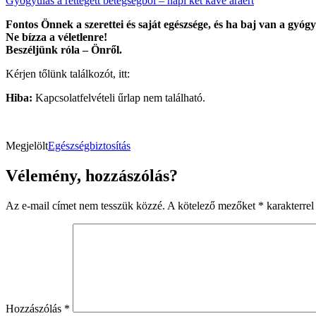
Gyógyulás a rettegett betegségből – napi két kávé áráért
Fontos Önnek a szerettei és saját egészsége, és ha baj van a gyóg
Ne bízza a véletlenre!
Beszéljünk róla – Önről.
Kérjen tőlünk találkozót, itt:
Hiba:
Kapcsolatfelvételi űrlap nem található.
Megjelölt
Egészségbiztosítás
Vélemény, hozzászólás?
Az e-mail címet nem tesszük közzé.
A kötelező mezőket
*
karakterrel 
Hozzászólás
*