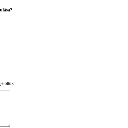
yulása?
jelöltük