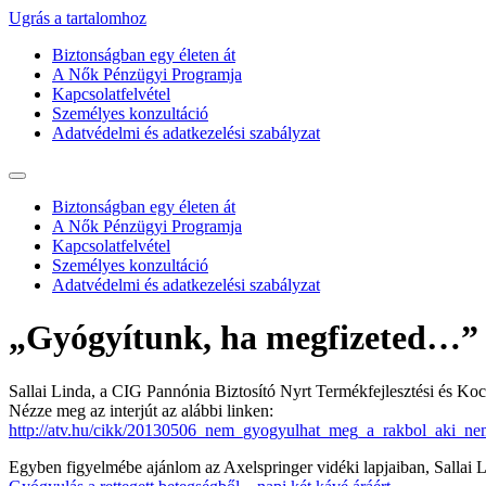
Ugrás a tartalomhoz
Biztonságban egy életen át
A Nők Pénzügyi Programja
Kapcsolatfelvétel
Személyes konzultáció
Adatvédelmi és adatkezelési szabályzat
Biztonságban egy életen át
A Nők Pénzügyi Programja
Kapcsolatfelvétel
Személyes konzultáció
Adatvédelmi és adatkezelési szabályzat
„Gyógyítunk, ha megfizeted…”
Sallai Linda, a CIG Pannónia Biztosító Nyrt Termékfejlesztési és Koc
Nézze meg az interjút az alábbi linken:
http://atv.hu/cikk/20130506_nem_gyogyulhat_meg_a_rakbol_aki_nem
Egyben figyelmébe ajánlom az Axelspringer vidéki lapjaiban, Sallai Li