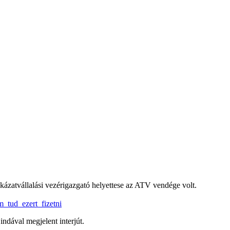
kázatvállalási vezérigazgató helyettese az ATV vendége volt.
_tud_ezert_fizetni
ndával megjelent interjút.