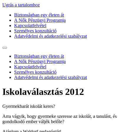
Ugrás a tartalomhoz
Biztonságban egy életen át
A Nők Pénzügyi Programja
Kapcsolatfelvétel
Személyes konzultáció
Adatvédelmi és adatkezelési szabályzat
Biztonságban egy életen át
A Nők Pénzügyi Programja
Kapcsolatfelvétel
Személyes konzultáció
Adatvédelmi és adatkezelési szabályzat
Iskolaválasztás 2012
Gyermekbarát iskolát keres?
Arra vágyik, hogy gyermeke szeresse az iskolát, a tanulást, és
gondolkodó ember váljék belőle?
Ajánlom a Waldorf-pedagógiát!