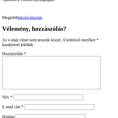
Megjelölt
iskolaválasztás
Vélemény, hozzászólás?
Az e-mail címet nem tesszük közzé.
A kötelező mezőket
*
karakterrel jelöltük
Hozzászólás
*
Név
*
E-mail cím
*
Honlap