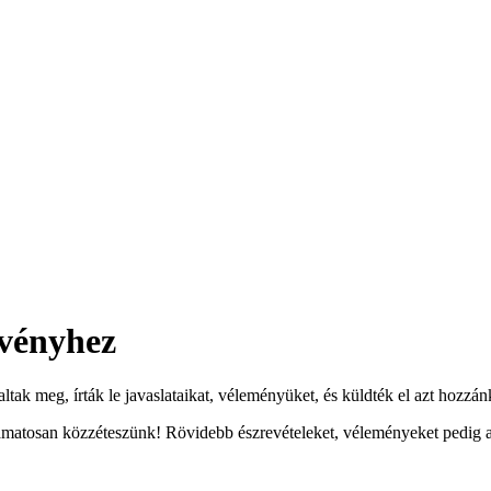
rvényhez
laltak meg, írták le javaslataikat, véleményüket, és küldték el azt hozzá
lyamatosan közzéteszünk! Rövidebb észrevételeket, véleményeket pedig 