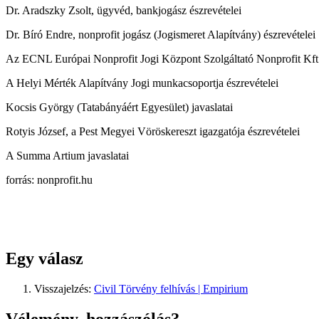
Dr. Aradszky Zsolt, ügyvéd, bankjogász észrevételei
Dr. Bíró Endre, nonprofit jogász (Jogismeret Alapítvány) észrevételei
Az ECNL Európai Nonprofit Jogi Központ Szolgáltató Nonprofit Kf
A Helyi Mérték Alapítvány Jogi munkacsoportja észrevételei
Kocsis György (Tatabányáért Egyesület) javaslatai
Rotyis József, a Pest Megyei Vöröskereszt igazgatója észrevételei
A Summa Artium javaslatai
forrás: nonprofit.hu
Egy válasz
Visszajelzés:
Civil Törvény felhívás | Empirium
Vélemény, hozzászólás?