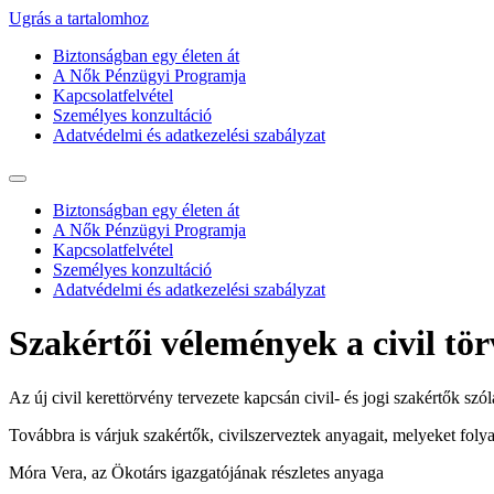
Ugrás a tartalomhoz
Biztonságban egy életen át
A Nők Pénzügyi Programja
Kapcsolatfelvétel
Személyes konzultáció
Adatvédelmi és adatkezelési szabályzat
Biztonságban egy életen át
A Nők Pénzügyi Programja
Kapcsolatfelvétel
Személyes konzultáció
Adatvédelmi és adatkezelési szabályzat
Szakértői vélemények a civil tö
Az új civil kerettörvény tervezete kapcsán civil- és jogi szakértők szó
Továbbra is várjuk szakértők, civilszerveztek anyagait, melyeket fo
Móra Vera, az Ökotárs igazgatójának részletes anyaga