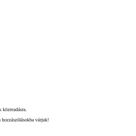
nk közreadásra.
a hozzászólásokba várjuk!