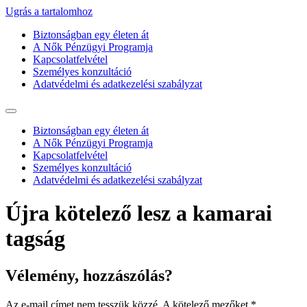
Ugrás a tartalomhoz
Biztonságban egy életen át
A Nők Pénzügyi Programja
Kapcsolatfelvétel
Személyes konzultáció
Adatvédelmi és adatkezelési szabályzat
Biztonságban egy életen át
A Nők Pénzügyi Programja
Kapcsolatfelvétel
Személyes konzultáció
Adatvédelmi és adatkezelési szabályzat
Újra kötelező lesz a kamarai
tagság
Vélemény, hozzászólás?
Az e-mail címet nem tesszük közzé.
A kötelező mezőket
*