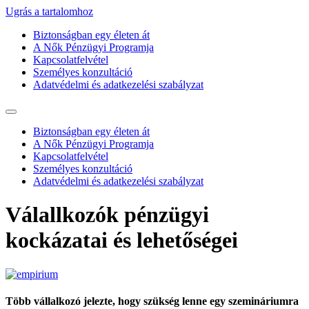
Ugrás a tartalomhoz
Biztonságban egy életen át
A Nők Pénzügyi Programja
Kapcsolatfelvétel
Személyes konzultáció
Adatvédelmi és adatkezelési szabályzat
Biztonságban egy életen át
A Nők Pénzügyi Programja
Kapcsolatfelvétel
Személyes konzultáció
Adatvédelmi és adatkezelési szabályzat
Válallkozók pénzügyi
kockázatai és lehetőségei
Több vállalkozó jelezte, hogy szükség lenne egy szemináriumra